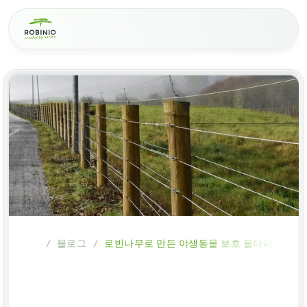
블로그
로빈나무로 만든 야생동물 보호 울타리 - 오래
/
/
로빈나무로
만든
야생동물
보호
울타리
-
오래가는