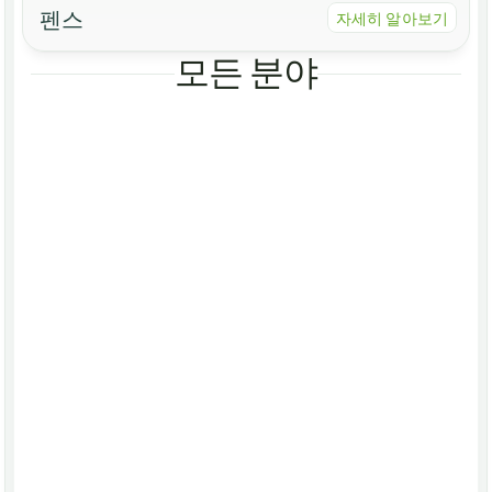
펜스
자세히 알아보기
모든 분야
건축물
벤치
수목 보호장치
경계 시설
다리