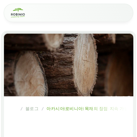
블로그
아카시아(로비니아) 목재의 장점: 지속 가능하
/
/
아카시아(로비니아)
목재의
장점:
지속
가능하고