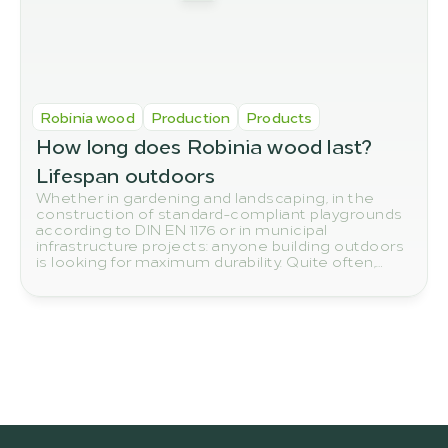
Robinia wood
Production
Products
How long does Robinia wood last? 
Lifespan outdoors
Whether in gardening and landscaping, in the
construction of standard-compliant playgrounds
according to DIN EN 1176 or in municipal
infrastructure projects: anyone building outdoors
is looking for maximum durability. Quite often,
eyes reflexively turn to tropical woods such as
teak or bangkirai. Yet the true number one in
terms of sustainability and resilience grows right
on our European doorstep: the robinia.