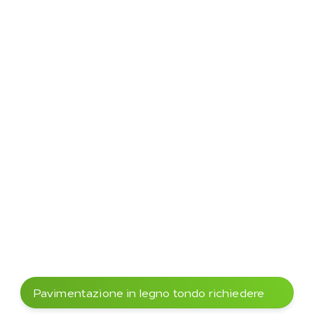
oven-dry: 
approx. 660–
790 kg/m³
Bending strength 
100–130 N/mm² 
DIN EN 338, DEPI
(fm,k)
(D60)
Compressive 
55–70 N/mm²
DIN EN 384, TU 
strength
Dresden
Tensile strength
70–100 N/mm²
DIN EN 384
Modulus of 
approx. 17,000–
DIN EN 338, EN 
elasticity (bending)
19,000 N/mm²
384
Brinell hardness 
40–45 N/mm² (very 
DIN EN 1534
(EN 1534)
hard – harder than 
oak, beech, ash)
Drying behavior
moderate 
–
shrinkage; prone to 
cracking when 
dried too quickly
Workability
very hard wood, 
–
good machinability 
with carbide tools; 
pre-drilling 
recommended
Weather resistance
very high, even 
DIN EN 335
Pavimentazione in legno tondo richiedere
without chemical 
treatment