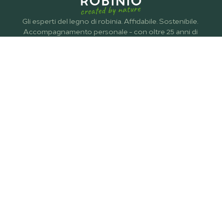
Gli esperti del legno di robinia. Affidabile. Sostenibile. 
Accompagnamento personale - con oltre 25 anni di 
esperienza.
Prodotti
Legname tondo
Legname segato
profilati in legno lamellare
Pali, traverse e staffe
Recinzioni
Contatto
Kieler Straße 22,
14532 Stahnsdorf
office@robinio.de
+49 3329 43593 00
Vertriebspartner
Marketingmaterial
Informazioni Legali