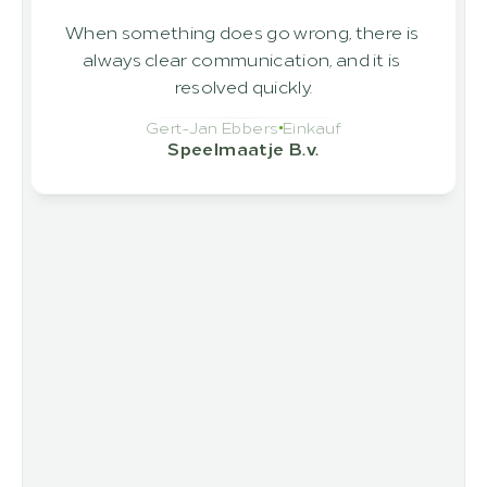
When something does go wrong, there is 
always clear communication, and it is 
resolved quickly.
Gert-Jan Ebbers
Einkauf
Speelmaatje B.v.