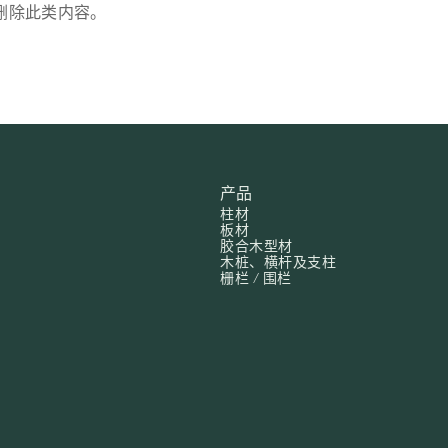
删除此类内容。
产品
柱材
板材
胶合木型材
木桩、横杆及支柱
栅栏 / 围栏