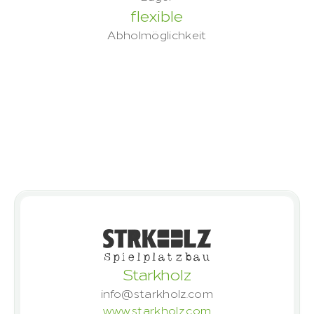
flexible
Abholmöglichkeit
Onze klanten vertrouwen 
ons
Klantresultaten die al succesvol 
projecten met ons hebben gerealiseerd
Starkholz
info@starkholz.com
www.starkholz.com