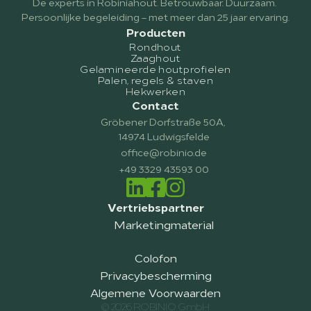
De experts in Robiniahout. Betrouwbaar. Duurzaam. 
Persoonlijke begeleiding – met meer dan 25 jaar ervaring.
Producten
Rondhout
Zaaghout
Gelamineerde houtprofielen
Palen, regels & staven
Hekwerken
Contact
Gröbener Dorfstraße 50A, 
14974 Ludwigsfelde
office@robinio.de
+49 3329 43593 00
Vertriebspartner
Marketingmaterial
Colofon
Privacybescherming
Algemene Voorwaarden
© 2026 ROBINIO GmbH