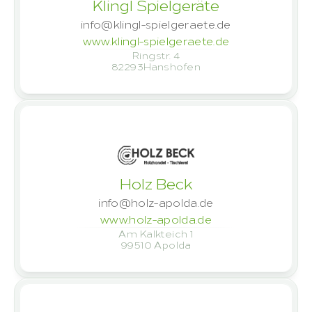
Klingl Spielgeräte
info@klingl-spielgeraete.de
www.klingl-spielgeraete.de
Ringstr. 4
82293
Hanshofen
Holz Beck
info@holz-apolda.de
www.holz-apolda.de
Am Kalkteich 1
99510
 Apolda