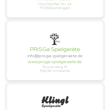
Hochdorfer Str. 24
71725
Eberdingen
PRiSGa Spielgeräte
info@prisga-spielgeraete.de
www.prisga-spielgeraete.de
Rosenweg 15
58239 
Schwerte