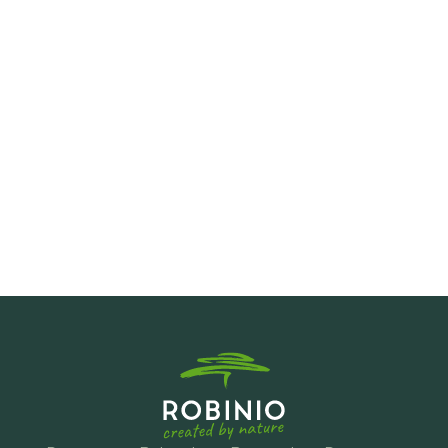
Hoe transparant is de communicatie 
tijdens het project?
Worden er ook complete oplossingen 
voor grote projecten aangeboden?
Welke talen spreekt het Robinio-team?
Biedt Robinio een persoonlijke 
deskundige adviesdienst aan?