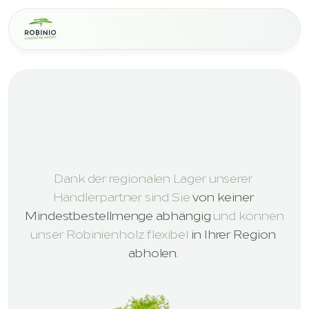
D
E
E
X
P
E
R
T
S
I
N
R
O
B
I
N
I
A
H
O
U
T
V
E
R
T
R
I
E
B
S
P
A
R
T
N
E
R
Dank der regionalen Lager unserer 
Händlerpartner sind Sie 
von keiner 
Mindestbestellmenge abhängig
 und können 
unser Robinienholz flexibel 
in Ihrer Region 
abholen. 
Neem contact op