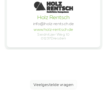
Holz Rentsch
info@holz-rentsch.de
www.holz-rentsch.de
Seidnitzer Weg 10
01237
Dresden
Plan een adviesgesprek
Veelgestelde vragen
Veelgestelde
Vragen
Hier
vindt
u
antwoorden
op
de
belangrijkste