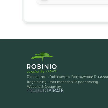
De experts in Robiniahout. Betrouwbaar. Duurzaam
begeleiding – met meer dan 25 jaar ervaring.
Website & Design by