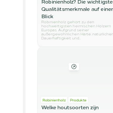
Robinienholz? Die wichtigste
Qualitätsmerkmale auf einen
Blick
Robinienholz gehört zu den
hochwertigsten heimischen Hölzern
Europas. Aufgrund seiner
außergewöhnlichen Härte, natürliche
Dauerhaftigkeit und
Witterungsbeständigkeit wird es häuf
für Terrassen, Gartenmöbel, Spielplätz
Zaunpfähle und andere
Außenanwendungen verwendet. Doc
woran erkennt man eigentlich
hochwertiges Robinienholz? In dies
Beitrag zeigen wir Ihnen die wichtigs
Qualitätsmerkmale, auf die Sie beim
Kauf achten sollten.
Robinienholz
Produkte
Welke houtsoorten zijn 