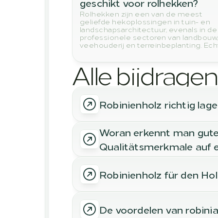
geschikt voor rolhekken?
Rolhekken zijn een van de meest
geliefde hekoplossingen in tuin- en
landschapsarchitectuur, evenals in de
professionele sectoren van landbouw
veehouderij en terreinbeplanting. Echt
niet elke houtsoort voldoet aan de 
eisen van stabiliteit, weerbestendigh
Alle bijdragen
en duurzaamheid die aan een
schapenhek worden gesteld.
Robinienholz richtig lage
Woran erkennt man gutes
Qualitätsmerkmale auf e
Robinienholz für den Hol
De voordelen van robinia