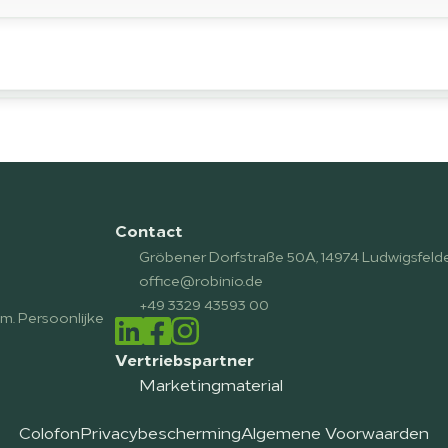
Contact
Gröbener Dorfstraße 50A, 14974 Ludwigsfeld
office@robinio.de
+49 3329 43593 00
. Persoonlijke 
Vertriebspartner
Marketingmaterial
Colofon
Privacybescherming
Algemene Voorwaarden