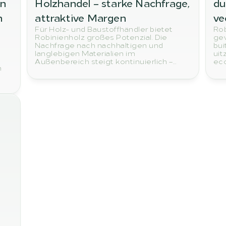
n 
Holzhandel – starke Nachfrage, 
du
 
attraktive Margen
ve
Für Holz- und Baustoffhändler bietet
Rob
Robinienholz großes Potenzial. Die
gev
Nachfrage nach nachhaltigen und
bui
langlebigen Materialien im
uit
Außenbereich steigt kontinuierlich –
eco
n
insbesondere als Alternative zu
hou
Tropenholz.
tro
ig
rob
e,
voo
h
em
ten