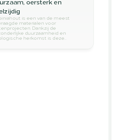
urzaam, oersterk en 
elzijdig
iniahout is een van de meest
raagde materialen voor
tenprojecten. Dankzij de
zonderlijke duurzaamheid en
logische herkomst is deze
tsoort hét perfecte alternatief voor
pisch hardhout. Ontdek waarom
inia steeds vaker de eerste keuze is
r tuinen, terrassen en constructies.