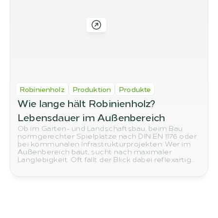
Robinienholz
Produktion
Produkte
Wie lange hält Robinienholz? 
Lebensdauer im Außenbereich
Ob im Garten- und Landschaftsbau, beim Bau
normgerechter Spielplätze nach DIN EN 1176 oder
bei kommunalen Infrastrukturprojekten: Wer im
Außenbereich baut, sucht nach maximaler
Langlebigkeit. Oft fällt der Blick dabei reflexartig
auf Tropenhölzer wie Teak oder Bangkirai. Doch
die echte Nummer Eins in Sachen Nachhaltigkeit
und Widerstandsfähigkeit wächst direkt vor
unserer europäischen Haustür: die Robinie.