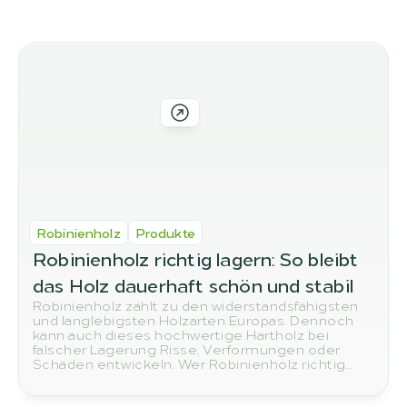
Meer varianten in ons 
assortiment
Robinienholz
Produkte
Robinienholz richtig lagern: So bleibt 
das Holz dauerhaft schön und stabil
Robinienholz zählt zu den widerstandsfähigsten
und langlebigsten Holzarten Europas. Dennoch
kann auch dieses hochwertige Hartholz bei
falscher Lagerung Risse, Verformungen oder
Schäden entwickeln. Wer Robinienholz richtig
lagert, sorgt dafür, dass die natürliche Qualität und
Haltbarkeit langfristig erhalten bleiben.