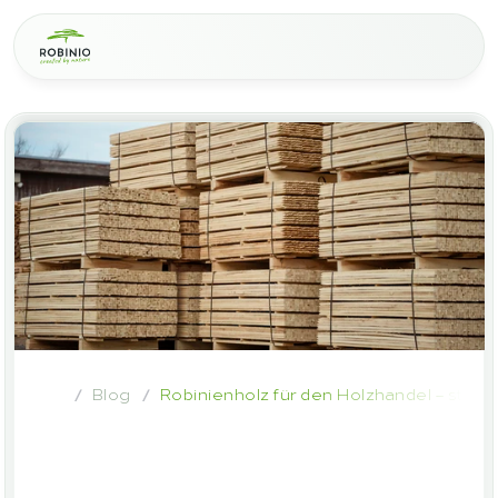
Blog
Robinienholz für den Holzhandel – stark
/
/
Robinienholz
für
den
Holzhandel
–
starke