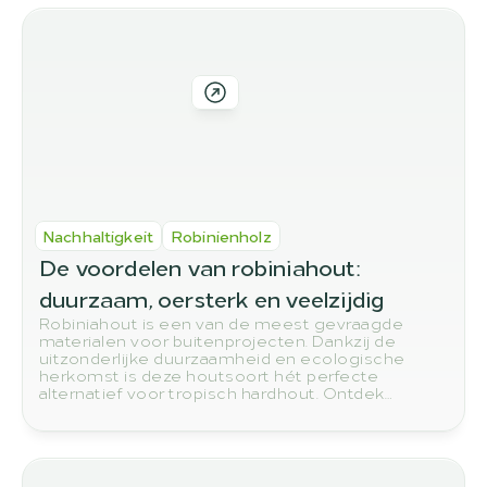
Robinienholz? In diesem Beitrag zeigen wir Ihnen
die wichtigsten Qualitätsmerkmale, auf die Sie
beim Kauf achten sollten.
Nachhaltigkeit
Robinienholz
De voordelen van robiniahout: 
duurzaam, oersterk en veelzijdig
Robiniahout is een van de meest gevraagde
materialen voor buitenprojecten. Dankzij de
uitzonderlijke duurzaamheid en ecologische
herkomst is deze houtsoort hét perfecte
alternatief voor tropisch hardhout. Ontdek
waarom robinia steeds vaker de eerste keuze is
voor tuinen, terrassen en constructies.