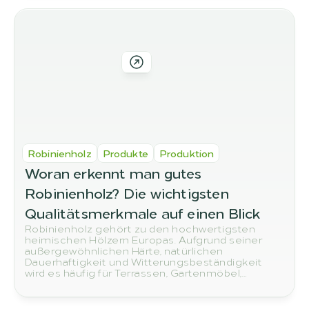
Robinienholz
Produkte
Produktion
Woran erkennt man gutes 
Robinienholz? Die wichtigsten 
Qualitätsmerkmale auf einen Blick
Robinienholz gehört zu den hochwertigsten
heimischen Hölzern Europas. Aufgrund seiner
außergewöhnlichen Härte, natürlichen
Dauerhaftigkeit und Witterungsbeständigkeit
wird es häufig für Terrassen, Gartenmöbel,
Spielplätze, Zaunpfähle und andere
Außenanwendungen verwendet. Doch woran
erkennt man eigentlich hochwertiges