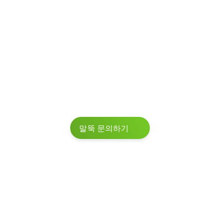
경계 시설
원예
사면 보호
조경 시설
말뚝 문의하기