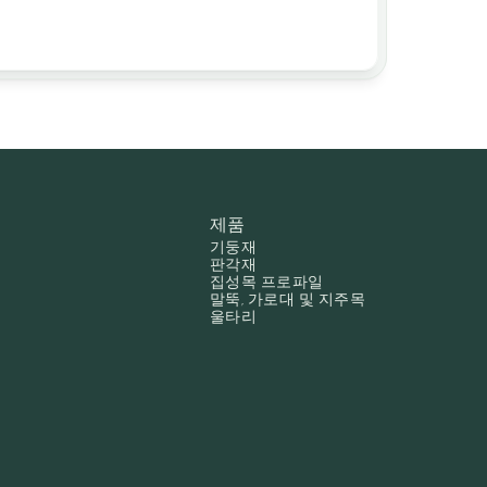
제품
기둥재
판각재
집성목 프로파일
말뚝, 가로대 및 지주목
울타리