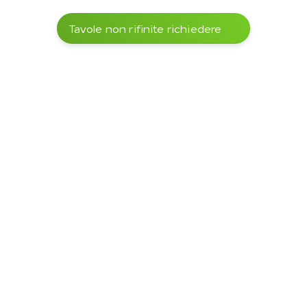
Tavole non rifinite richiedere
Legname segato
Altre varianti nel nostro 
assortimento