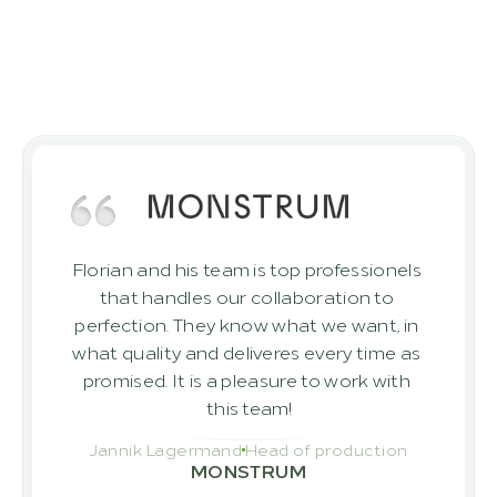
Cosa dicono gli altri?
I nostri clienti si fidano di noi
Risultati dei nostri clienti che hanno già 
realizzato con successo progetti con 
noi
Florian and his team is top professionels 
that handles our collaboration to 
perfection. They know what we want, in 
what quality and deliveres every time as 
promised. It is a pleasure to work with 
this team!
Jannik Lagermand
Head of production
MONSTRUM