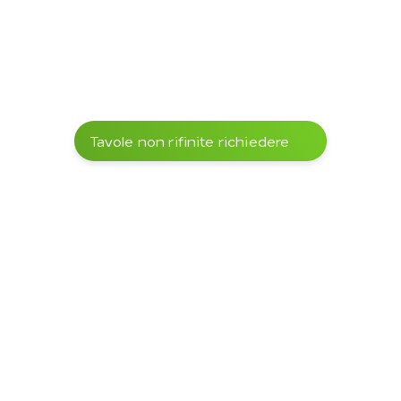
Drying behavior
Moderate 
–
shrinkage; prone to 
cracking when 
dried too quickly
Workability
Very hard wood, 
–
good machinability 
with carbide tools; 
pre-drilling 
recommended
Weather resistance
Very high, even 
DIN EN 335
Tavole non rifinite richiedere
without chemical 
treatment
Certifications 
FSC® upon request
–
(optional)
Applicazioni
Proprietà ideali per molti 