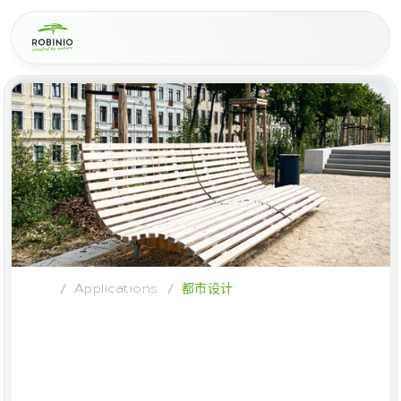
Applications
都市设计
/
/
Robinia
wood
for
urban
landscaping
-
Sustainable
&
durable