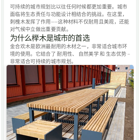
可持续的城市规划比以往任何时候都更加重要。城市
面临将生态责任与功能设计相结合的挑战。在这里，
刺槐木
发挥了作用——这种材料不仅耐用且美观，还能
对气候中立做出重要贡献。
为什么榉木是城市的首选
金合欢木是欧洲最耐用的木材之一，非常适合城市环
境的使用。它结合了 
耐用性
、 
自然美学
 和 
生态优势
 – 
非常适合可持续的城市规划。