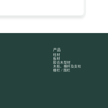
产品
柱材
板材
胶合木型材
木桩、横杆及支柱
栅栏 / 围栏