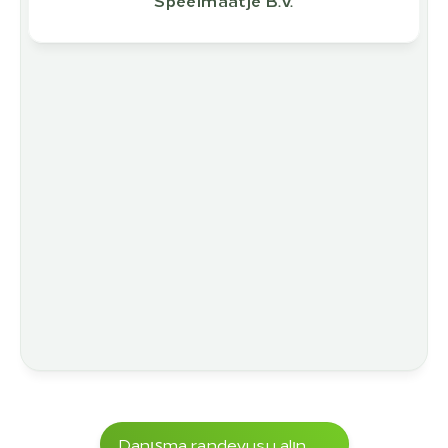
Speelmaatje B.v.
Danışma randevusu alın