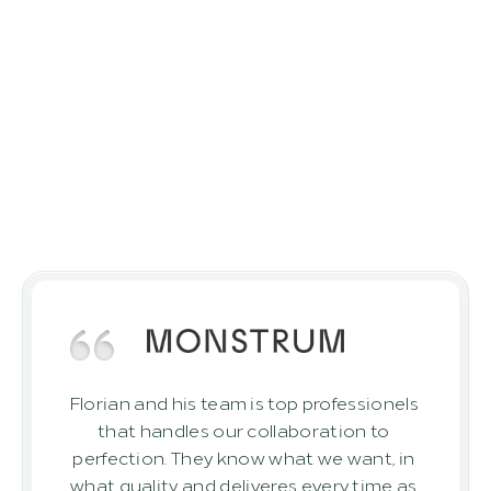
Diğerleri ne diyor?
Müşterilerimiz bize 
güveniyor
Müşterilerimizin bizimle başarıyla 
gerçekleştirdikleri projelerin sonuçları
Florian and his team is top professionels 
that handles our collaboration to 
perfection. They know what we want, in 
what quality and deliveres every time as 