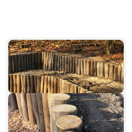
Kullanım alanları
Pek Çok Alan İçin İdeal 
Özellikler
Bir sonraki projenizde size memnuniyetle eşlik
ederiz.