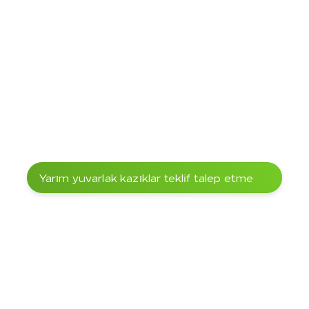
Modulus of 
Approx. 17,000–
DIN EN 338, DIN 
elasticity (bending)
19,000 N/mm²
EN 384
Brinell hardness 
40–45 N/mm² (very 
DIN EN 1534
(DIN EN 1534)
hard – harder than 
oak, beech, ash)
Drying behavior
Moderate 
–
shrinkage; prone to 
cracking if dried 
too quickly
Workability
Very hard wood, 
–
good machinability 
with carbide tools; 
pre-drilling 
recommended
Weather resistance
Very high, even 
DIN EN 335
Yarım yuvarlak kazıklar teklif talep etme
without chemical 
wood protection
Certifications 
FSC® upon request
–
(optional)