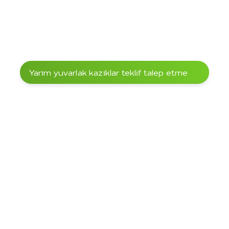
Kıyı koruması
Peyzaj tasarımı
Yarım yuvarlak kazıklar teklif talep etme
Direkler, Tokmaklar ve Çubuklar
Diğer Çeşitler ürün 
yelpazemizde