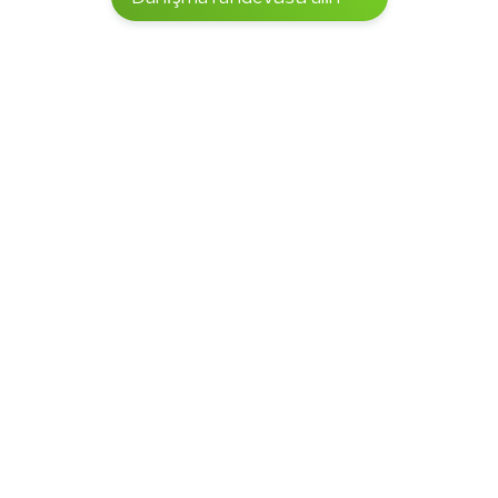
5000'den fazla proje müşterilerimizle 
birlikte hayata geçirdik