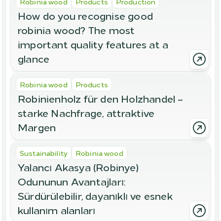
Robinia wood
Products
Production
How do you recognise good 
robinia wood? The most 
important quality features at a 
glance
Robinia wood
Products
Robinienholz für den Holzhandel – 
starke Nachfrage, attraktive 
Margen
Sustainability
Robinia wood
Yalancı Akasya (Robinye) 
Odununun Avantajları: 
Sürdürülebilir, dayanıklı ve esnek 
kullanım alanları