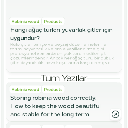
Robinia wood
Products
Hangi ağaç türleri yuvarlak çitler için 
uygundur?
Rulo çitler, bahçe ve peyzaj düzenlemeleri ile
tarım, hayvancılık ve proje yeşillendirme gibi
profesyonel alanlarda en çok tercih edilen çit
çözümlerindendir. Ancak her ağaç türü, bir çubuk
çitin dayanıklılık, hava koşullarına karşı direnç ve
uzun ömür gibi yüksek gereksinimlerini
karşılamaz.
Tüm Yazılar
Robinia wood
Products
Storing robinia wood correctly: 
How to keep the wood beautiful 
and stable for the long term