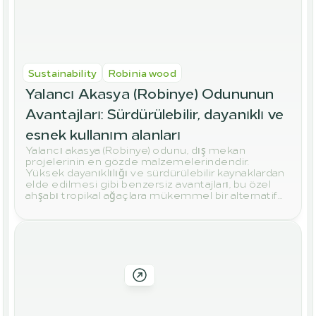
Sustainability
Robinia wood
Yalancı Akasya (Robinye) Odununun 
Avantajları: Sürdürülebilir, dayanıklı ve 
esnek kullanım alanları
Yalancı akasya (Robinye) odunu, dış mekan
projelerinin en gözde malzemelerindendir.
Yüksek dayanıklılığı ve sürdürülebilir kaynaklardan
elde edilmesi gibi benzersiz avantajları, bu özel
ahşabı tropikal ağaçlara mükemmel bir alternatif
haline getirir. Bahçenizde, terasınızda ve yapı
projelerinizde neden robinye odununu tercih
etmeniz gerektiğini bu yazımızda keşfedin.