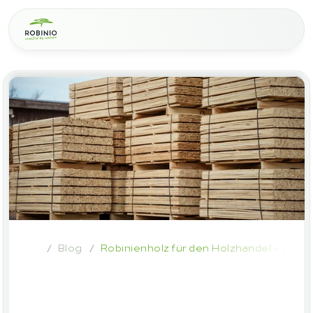
Blog
Robinienholz für den Holzhandel – stark
/
/
Robinienholz
für
den
Holzhandel
–
starke