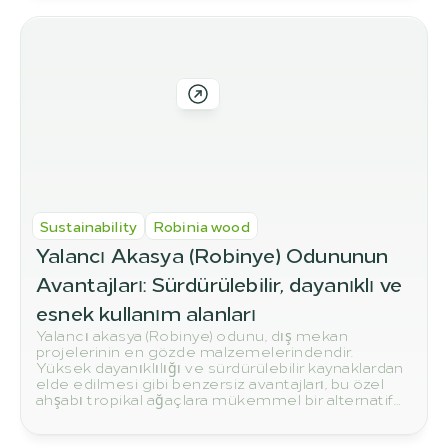
article, we show you the most important quality
features to look out for when buying.
Sustainability
Robinia wood
Yalancı Akasya (Robinye) Odununun 
Avantajları: Sürdürülebilir, dayanıklı ve 
esnek kullanım alanları
Yalancı akasya (Robinye) odunu, dış mekan
projelerinin en gözde malzemelerindendir.
Yüksek dayanıklılığı ve sürdürülebilir kaynaklardan
elde edilmesi gibi benzersiz avantajları, bu özel
ahşabı tropikal ağaçlara mükemmel bir alternatif
haline getirir. Bahçenizde, terasınızda ve yapı
projelerinizde neden robinye odununu tercih
etmeniz gerektiğini bu yazımızda keşfedin.