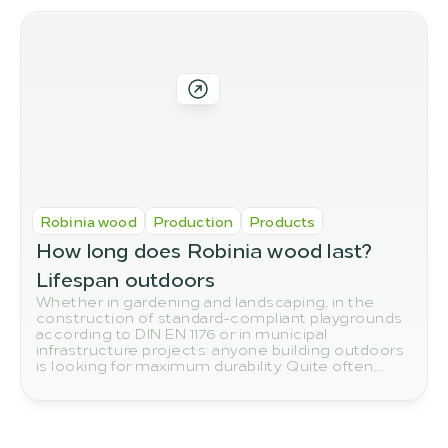
Robinia wood
Production
Products
How long does Robinia wood last? 
Lifespan outdoors
Whether in gardening and landscaping, in the
construction of standard-compliant playgrounds
according to DIN EN 1176 or in municipal
infrastructure projects: anyone building outdoors
is looking for maximum durability. Quite often,
eyes reflexively turn to tropical woods such as
teak or bangkirai. Yet the true number one in
terms of sustainability and resilience grows right
on our European doorstep: the robinia.