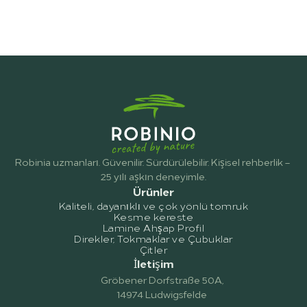
Robinia uzmanları. Güvenilir. Sürdürülebilir. Kişisel rehberlik – 
25 yılı aşkın deneyimle.
Ürünler
Kaliteli, dayanıklı ve çok yönlü tomruk
Kesme kereste
Lamine Ahşap Profil
Direkler, Tokmaklar ve Çubuklar
Çitler
İletişim
Gröbener Dorfstraße 50A,
14974 Ludwigsfelde