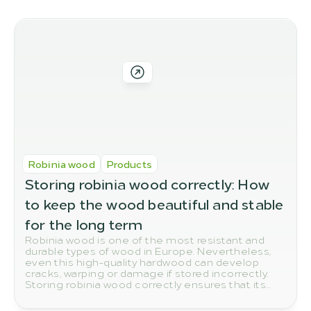
Diğer Blog Yazıları
Diğer Yazılar İlginizi Çekebilir
Robinia wood
Products
Storing robinia wood correctly: How 
to keep the wood beautiful and stable 
for the long term
Robinia wood is one of the most resistant and
durable types of wood in Europe. Nevertheless,
even this high-quality hardwood can develop
cracks, warping or damage if stored incorrectly.
Storing robinia wood correctly ensures that its
natural quality and durability are preserved in the
long term.