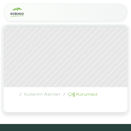
Kullanım Alanları
Çığ Koruması
/
/