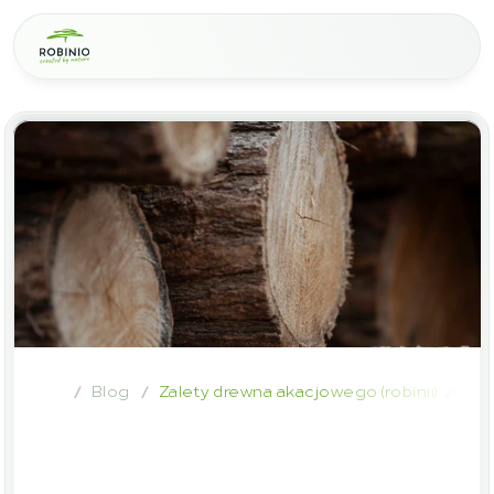
Blog
Zalety drewna akacjowego (robinii): zr
/
/
Zalety
drewna
akacjowego
(robinii):