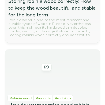
Storing robinia wood correctly: How 
to keep the wood beautiful and stable 
for the long term
Robinia wood is one of the most resistant and
durable types of wood in Europe. Nevertheless,
even this high-quality hardwood can develop
cracks, warping or damage if stored incorrectly.
Storing robinia wood correctly ensures that its
natural quality and durability are preserved in the
long term.
Robinia wood
Products
Produkcja
How do you recognise good robinia 