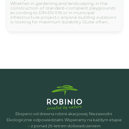
Whether in gardening and landscaping, in the
construction of standard-compliant playgrounds
according to DIN EN 1176 or in municipal
infrastructure projects: anyone building outdoors
is looking for maximum durability. Quite often,
eyes reflexively turn to tropical woods such as
teak or bangkirai. Yet the true number one in
terms of sustainability and resilience grows right
on our European doorstep: the robinia.
Eksperci od drewna robinii akacjowej. Niezawodni. 
Ekologicznie odpowiedzialni. Wspieramy na każdym etapie 
– z ponad 25-letnim doświadczeniem.