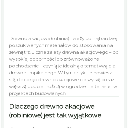
zrównoważone,
trwałe
i
o
wszechstronnym
zastosowaniu
Drewno akacjowe (robinia) należy do najbardziej 
poszukiwanych materiałów do stosowania na 
zewnątrz. Liczne zalety drewna akacjowego – od 
wysokiej odporności po zrównoważone 
pochodzenie – czynią je idealną alternatywą dla 
drewna tropikalnego. W tym artykule dowiesz 
się, dlaczego drewno akacjowe cieszy się coraz 
większą popularnością w ogrodzie, na tarasie i w 
projektach budowlanych.
Dlaczego drewno akacjowe 
(robiniowe) jest tak wyjątkowe