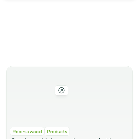
Inne posty na blogu
Inne warianty w naszym 
asortymencie
Robinia wood
Products