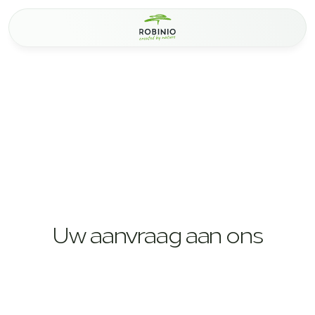
Uw aanvraag aan ons
0
% voltooid!
Stap 1:
 Voor welke producten bent u 