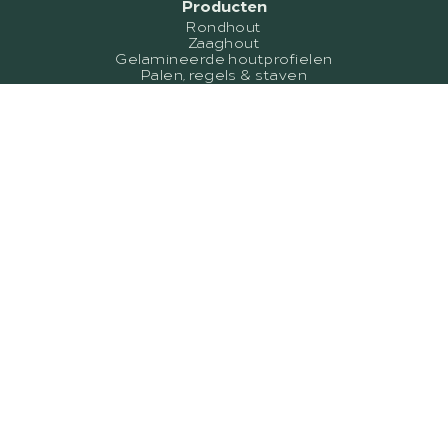
Producten
Rondhout
Zaaghout
Gelamineerde houtprofielen
Palen, regels & staven
Hekwerken
Contact
Gröbener Dorfstraße 50A, 
14974 Ludwigsfelde
office@robinio.de
+49 3329 43593 00
Vertriebspartner
Marketingmaterial
Colofon
Privacybescherming
Algemene Voorwaarden
© 2026 ROBINIO GmbH
Website & Design by