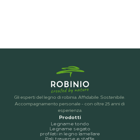
Costruzione di recinzioni
Gli esperti del legno di robinia. Affidabile. Sostenibile. 
Accompagnamento personale - con oltre 25 anni di 
esperienza.
Prodotti
Legname tondo
Legname segato
profilati in legno lamellare
Pali, traverse e staffe