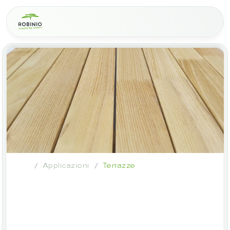
Applicazioni
Terrazze
/
/
Legno
di
robinia
nelle
terrazze:
la
scelta
migliore
per
l’esterno