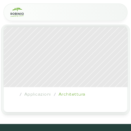
Applicazioni
Architettura
/
/
Entdecken
Sie
den