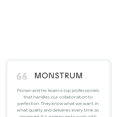
¿Qué opinan los demás?
Nuestros clientes confían en 
nosotros
Resultados de nuestros clientes que ya 
han realizado proyectos con éxito con 
nosotros.
Florian and his team is top professionels 
that handles our collaboration to 
perfection. They know what we want, in 
what quality and deliveres every time as 
promised. It is a pleasure to work with 