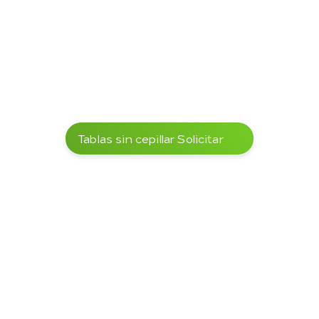
oak, beech, ash)
Drying behavior
Moderate 
–
shrinkage; prone to 
cracking when 
dried too quickly
Workability
Very hard wood, 
–
good machinability 
with carbide tools; 
pre-drilling 
recommended
Weather resistance
Very high, even 
DIN EN 335
Tablas sin cepillar Solicitar
without chemical 
treatment
Certifications 
FSC® upon request
–
(optional)
Aplicaciones