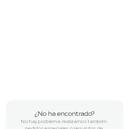
Tablas de anchura variable
cepillado
Vigas de madera
cepillado
¿No ha encontrado?
No hay problema, realizamos también 
pedidos especiales o requisitos de 