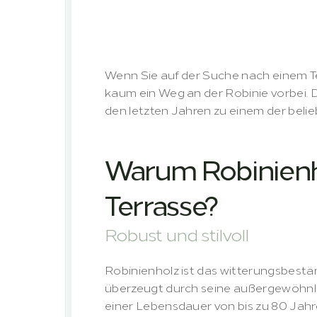
Robinienholz
für
den
Außen
Wenn Sie auf der Suche nach einem Ter
kaum ein Weg an der Robinie vorbei. Di
den letzten Jahren zu einem der belie
Warum Robinienho
Terrasse?
Robust und stilvoll
Robinienholz ist das witterungsbestä
überzeugt durch seine außergewöhnlic
einer Lebensdauer von bis zu 80 Jahren