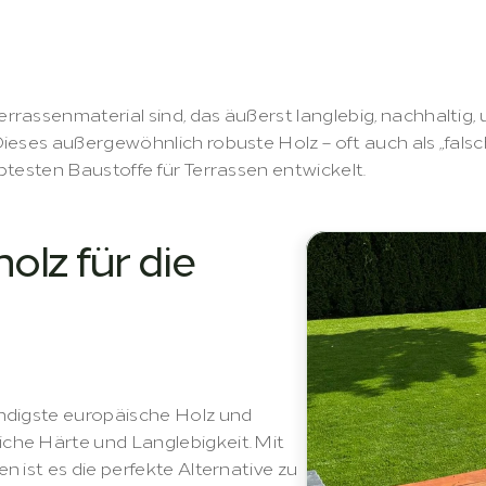
im
Terrassenbau
–
di
bereich
rassenmaterial sind, das äußerst langlebig, nachhaltig, u
eses außergewöhnlich robuste Holz – oft auch als „falsch
btesten Baustoffe für Terrassen entwickelt.
lz für die 
ndigste europäische Holz und 
he Härte und Langlebigkeit. Mit 
 ist es die perfekte Alternative zu 