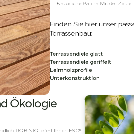
Natürliche Patina: Mit der Zeit en
Finden Sie hier unser pass
Terrassenbau:
Terrassendiele glatt
Terrassendiele geriffelt
Leimholzprofile
Unterkonstruktion
nd Ökologie
ändlich. ROBINIO liefert Ihnen FSC®-