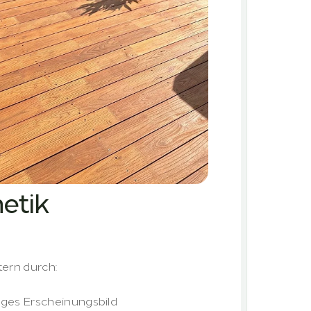
etik
tern durch:
g
iges Erscheinungsbild