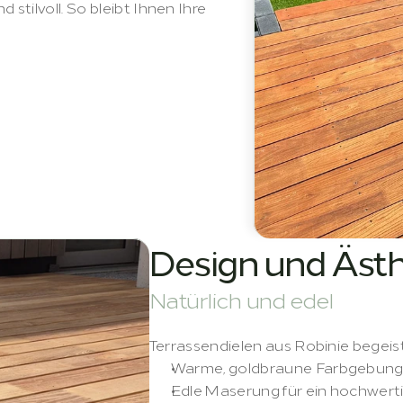
stilvoll. So bleibt Ihnen Ihre 
Design und Ästh
Natürlich und edel
Terrassendielen aus Robinie begeis
Warme, goldbraune Farbgebun
Edle Maserung für ein hochwert