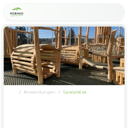
Anwendungen
Spielplätze
/
/
Robinienholz
im
Spielplatzbau
–
Sicher,
langlebig
und
nachhaltig