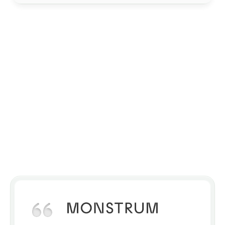
Was sagen andere?
Unsere Kunden 
vertrauen 
uns
Ergebnisse unserer Kunden, die bereits 
erfolgreich Projekte mit uns umgesetzt 
haben