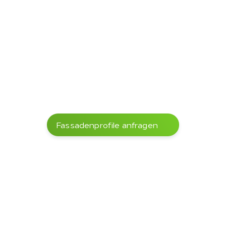
Verfügbar in 
zahlreichen 
Abmessungen
Stärke in mm
Breite in mm
Länge
600cm
23mm
63mm
x
Fassadenprofile anfragen
23mm
82mm
x