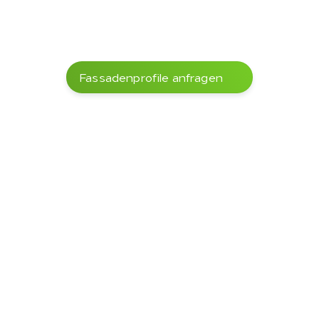
Kindergärten
Fassadenprofile anfragen
Leimholzprofile
Weitere Varianten
 in 
unserem Sortiment