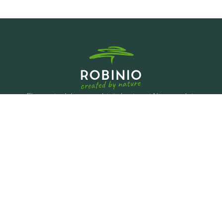
Eksperci od drewna robinii akacjowej. Niezawodni. 
Ekologicznie odpowiedzialni. Wspieramy na każdym etapie 
– z ponad 25-letnim doświadczeniem.
Produkty
Kłody
Tarcica
Profile klejone
Słupki, belki i paliki
Ogrodzenia
Kontakt
Kieler Straße 22,
14532 Stahnsdorf
office@robinio.de