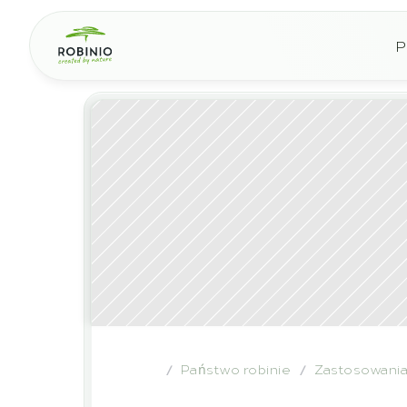
P
Państwo robinie
Zastosowani
/
/