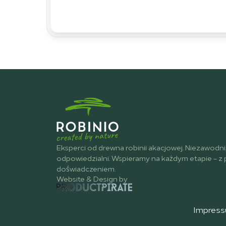
Eksperci od drewna robinii akacjowej. Niezawodni.
odpowiedzialni. Wspieramy na każdym etapie – z 
doświadczeniem.
Website & Design by
Impres