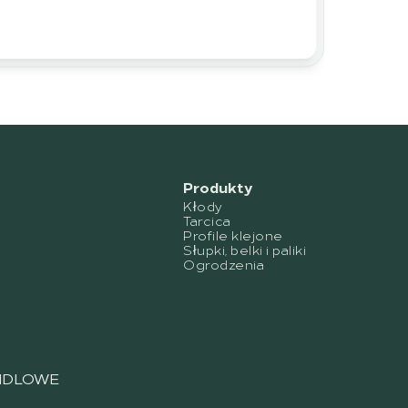
Produkty
Kłody
Tarcica
Profile klejone
Słupki, belki i paliki
Ogrodzenia
NDLOWE