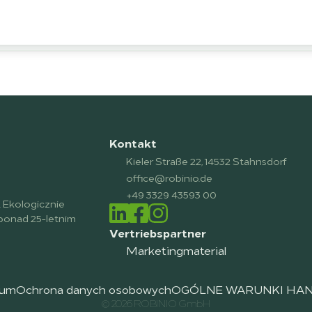
Kontakt
Kieler Straße 22, 14532 Stahnsdorf
office@robinio.de
+49 3329 43593 00
 Ekologicznie 
ponad 25-letnim 
Vertriebspartner
Marketingmaterial
sum
Ochrona danych osobowych
OGÓLNE WARUNKI HA
© 2026 ROBINIO GmbH