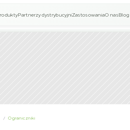
rodukty
Partnerzy dystrybucyjni
Zastosowania
O nas
Blog
a
Ograniczniki
/