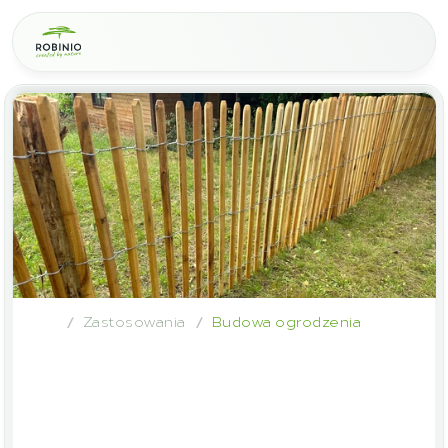
Zastosowania
Budowa ogrodzenia
/
/
Drewno
robinii
akacjowej
do
budowy
ogrodzeń
–
trwałe,
zrównoważone
i