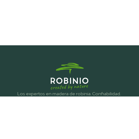
Los expertos en madera de robinia. Confiabilidad. 
Sostenibilidad. Acompañamiento personalizado con más 
de 25 años de experiencia.
Productos
Madera redonda
Madera aserrada
Perfiles de madera laminada
Postes, riostras y barras