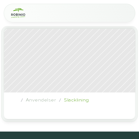
Anvendelser
Slacklining
/
/