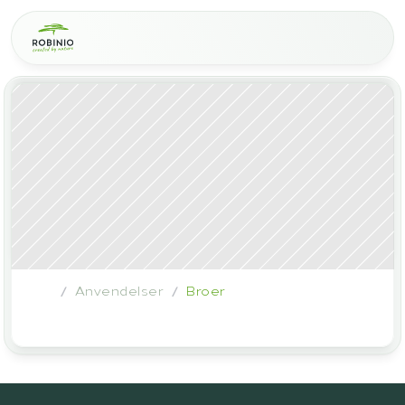
Anvendelser
Broer
/
/