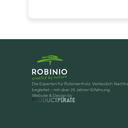
Die Experten für Robinienholz. Verlässlich. Nachhal
begleitet – mit über 25 Jahren Erfahrung.
Website & Design by