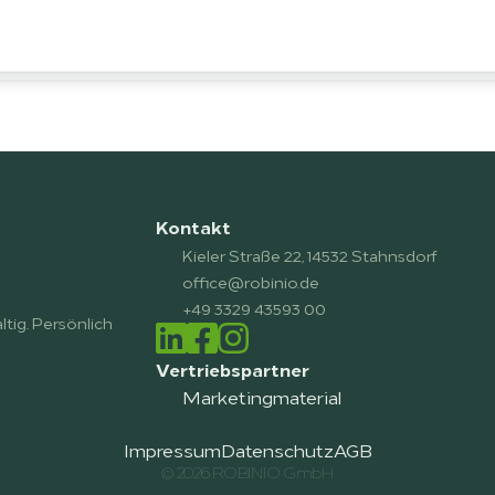
Kontakt
Kieler Straße 22, 14532 Stahnsdorf
office@robinio.de
+49 3329 43593 00
tig. Persönlich 
Vertriebspartner
Marketingmaterial
Impressum
Datenschutz
AGB
© 2026 ROBINIO GmbH